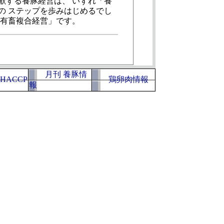
する養豚経営は、 いずれ「養
の ステップを歩みはじめるでし
「有畜複合経営」です。
月刊 養豚情
HACCP
鶏卵肉情報
報