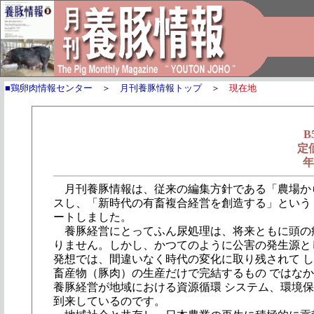
■鶏卵肉情報センター
＞
月刊養豚情報トップ
＞
現在地
B
定
年
月刊養豚情報は、従来の編集方針である「農場から
スし、「新時代の有畜複合経営を創造する」という 新
ートしました。
養豚経営にとってふん尿処理は、将来ともに頭の痛
りません。しかし、かつてのように公害の発生源と
発想では、間違いなく時代の変化に取り残されて 
畜産物（豚肉）の生産だけで完結するもの ではな
養豚経営が地域における資源循環 システム、環境
到来しているのです。